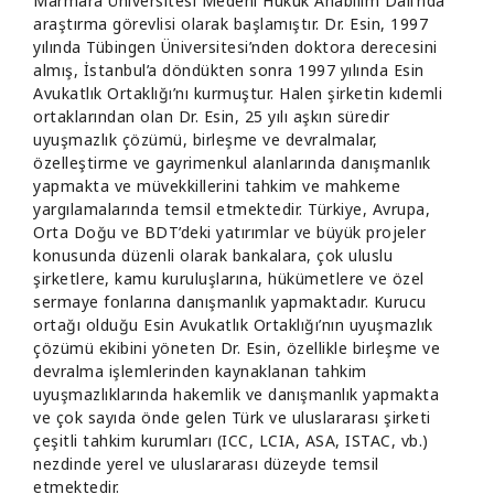
Marmara Üniversitesi Medeni Hukuk Anabilim Dalı’nda
araştırma görevlisi olarak başlamıştır. Dr. Esin, 1997
yılında Tübingen Üniversitesi’nden doktora derecesini
almış, İstanbul’a döndükten sonra 1997 yılında Esin
Avukatlık Ortaklığı’nı kurmuştur. Halen şirketin kıdemli
ortaklarından olan Dr. Esin, 25 yılı aşkın süredir
uyuşmazlık çözümü, birleşme ve devralmalar,
özelleştirme ve gayrimenkul alanlarında danışmanlık
yapmakta ve müvekkillerini tahkim ve mahkeme
yargılamalarında temsil etmektedir. Türkiye, Avrupa,
Orta Doğu ve BDT’deki yatırımlar ve büyük projeler
konusunda düzenli olarak bankalara, çok uluslu
şirketlere, kamu kuruluşlarına, hükümetlere ve özel
sermaye fonlarına danışmanlık yapmaktadır. Kurucu
ortağı olduğu Esin Avukatlık Ortaklığı’nın uyuşmazlık
çözümü ekibini yöneten Dr. Esin, özellikle birleşme ve
devralma işlemlerinden kaynaklanan tahkim
uyuşmazlıklarında hakemlik ve danışmanlık yapmakta
ve çok sayıda önde gelen Türk ve uluslararası şirketi
çeşitli tahkim kurumları (ICC, LCIA, ASA, ISTAC, vb.)
nezdinde yerel ve uluslararası düzeyde temsil
etmektedir.