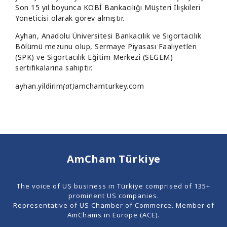
Son 15 yıl boyunca KOBİ Bankacılığı Müşteri İlişkileri
Yöneticisi olarak görev almıştır.
Ayhan, Anadolu Üniversitesi Bankacılık ve Sigortacılık
Bölümü mezunu olup, Sermaye Piyasası Faaliyetleri
(SPK) ve Sigortacılık Eğitim Merkezi (SEGEM)
sertifikalarına sahiptir.
ayhan.yildirim
(at)
amchamturkey.com
AmCham Türkiye
The voice of US business in Türkiye comprised of 135+
prominent US companies.
Representative of US Chamber of Commerce. Member of
AmChams in Europe (ACE).